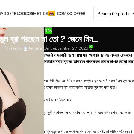
GADGET
BLOG
COSMETICS
COMBO OFFER
BRA
ভুল ব্রা পরছেন না তো ? জেনে নিন…
0
Posted by
Jennifer
On September 29, 2023
নিয়মে। মেয়েদের সামনে একটা জরুরি ও দরকারী প্রশ্ন রাখা যায়, আপনার ব্রা এর নাম্বার বেন্ড/ঘের
 গর্ভধারণ অথবা সন্তানকে দুগ্ধদানকালীন সময়ে স্তনের আকারের পরিবর্তনের কারনে আপনি হয়তো সাময
ে, মনে রাখবেন যখন আপনি নতুন ব্রা ফিট কিনা তা নির্ণয় করছেন, লক্ষ্য রাখুন আপনি সবছে ঢিলা হুক ব্যব
– তখন ক্রমশঃ অপেক্ষাকৃত টাইট হুকের মাধ্যমে তা প্রয়োজনীয় সাইজে ব্যবহার করা যায়।
রা টি খুব টাইট – আপনাকে একটু বড় সাইজ ব্রা নিতে হবে।
র পিঠের কাছে সর্বচ্চ আপনার দুটি বৃদ্ধাঙ্গুলী সঞ্চালন করতে পারার কথা – তা না হয়ে যদি আপনার ব্রা এমন
ং ঢিলা-ঢালা।
্পর্কে ভুল ধারনার সবছে বড় লক্ষন। ব্রা প্রস্তুতকারী কোম্পনী আপনার স্তনের ৮০% সাপোর্ট/সমর্থন দেয়।