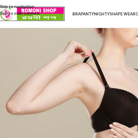
Skip to navigation
Skip to main content
BRA
PANTY
NIGHTY
SHAPE WEAR
আমাদের দেশে অধিকাংশ মেয়েই ভুল সাইজের ব্রা পরেন অথবা সঠিক সাইজে পরলেও সেটার ব্যবহার করেন ভুল 
এবং কাপ সাইজ কি ঠিক? যদিও আপনি কেনার সময় আপনার ব্রা সাইজ ঠিক ছিল, শরীরের ওজনের পরিবর্তন,
অসুবিধায় পড়তে পারেন। তবে আপনার ঘরের আয়না আপনাকে সাহায্য করতে পারে।
নিম্মে বর্নিত পদ্ধতির মাধ্যমে আপনি ধারনা নিতে পারেন আপনার ব্রা সাইজ সঠিক নাকি ভুল? শুরু করার আগ
করতে হবে। কারন অনেক দিনের ব্যবহার এবং বারবার ধৌত করার ফলে ব্রা লেইস প্রসারিত হয়ে যেতে পারে 
যদি আপনার ব্রা-বন্ধনী আপানার পিঠের স্ফীত মেদ এ দেবে যায় অথবা কাধেঁ লাল দাগ পড়ে যায় তাহলে ব্
যদি ব্রা-বন্ধনী পিছনের দিকে কয়েক ইঞ্চি দূর পর্যন্ত টেনে নিয়ে যেতে পারেন, স্বাভাবিক ফিট ব্রা পরার প
থাকে যে অনায়াসে তা কয়েক ইঞ্চি প্রসারিত করা যাচ্ছে; তাহলে ধরে নিতে হবে আপনার ব্রা সাইজ বড় এব
কাঁধের ইলাস্টিক স্ট্রিপ আপনার ঘাড়ে চামড়ায় দেবে যাচ্ছে? এটিই মনে হয় ঠিকমত ফিট না হওয়া ব্রা সম