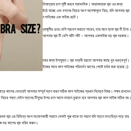
চলার সময় স্তনের উঠানামায় তা অতিমাত্রায় চাপ সৃষ্টি করবে স্বাভাবিক। আরামদায়ক ব্রা এর জন্য
ঠের মাঝা-মাঝি অংশে উপরের দিকে উঠে যাচ্ছে এবং বগলের নিচের অংশ অপেক্ষাকৃত নিচে, যদি আপনার ব্রা
 আপনার প্রয়োজনীয় সাইজ হবে বর্তমান সাইজের এক সাইজ ছোট।
নার পিঠের অংশে আপনার দুটি বৃদ্ধাঙ্গুলীর চেয়ে বেশি প্রবেশ করাতে পারেন, তার মানে হলো ব্রা টি ঢিলা
নায়াসে প্রবেশ না করতে পারে তাহলে আপনার ব্রা টি বেশি আঁট-সাঁট – আপনার একসাইজ বড় ব্রা দরকার।
ঢিলে-ঢালা। এক সাইজ ছোট ব্রা আপনার জন্য উপযুক্ত। ব্রা বন্ধনী হয়তো আপনার কাছে খুব গুরত্বপুর্ন।
কাপ সাইজে ব্রা পাবেন। (বন্ধনী সাইজের সাথে কাপ সাইজের পরিবর্তন আগের পোষ্টে বর্ননা করা হয়েছে।)
াত্র কাপের ভেতরেই আপনার সম্পুর্ন স্তন ধারন সঠিক কাপ সাইজের প্রধান বিবেচ্য বিষয়। লক্ষ্য রাখবেন
এর নিচের শক্ত বেইস স্তনের টিস্যুর উপর চলে আসে তাহলে বুঝতে হবে আপনার ব্রা কাপ সাইজ সঠিক নয়
বা ব্রা এর বিভিন্ন অংশ সংযোগকারী স্থানে সেলাই পুরু থাকে তা পরলে যদি স্তনে দাগ/চিহ্ন পড়ে যায়
জ বড় কাপের ব্রা খরিদ করুন।