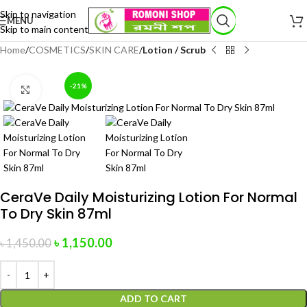
Skip to navigation
MENU
Skip to main content
Home
COSMETICS
SKIN CARE
Lotion / Scrub
-21%
Click to enlarge
CeraVe Daily Moisturizing Lotion For Normal
To Dry Skin 87ml
৳
1,150.00
৳
1,450.00
ADD TO CART