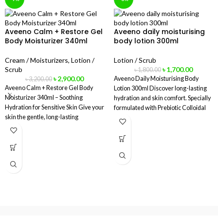
Aveeno Calm + Restore Gel
Aveeno daily moisturising
Body Moisturizer 340ml
body lotion 300ml
Cream / Moisturizers
,
Lotion /
Lotion / Scrub
Scrub
৳
1,700.00
৳
1,800.00
৳
2,900.00
Aveeno Daily Moisturising Body
৳
3,200.00
Aveeno Calm + Restore Gel Body
Lotion 300ml Discover long-lasting
Moisturizer 340ml – Soothing
hydration and skin comfort. Specially
Hydration for Sensitive Skin Give your
formulated with Prebiotic Colloidal
skin the gentle, long-lasting
Oatmeal*, this clinically proven