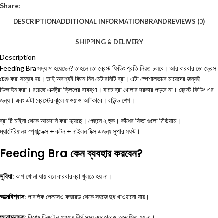
Share:
DESCRIPTION
ADDITIONAL INFORMATION
BRAND
REVIEWS (0)
SHIPPING & DELIVERY
Description
Feeding Bra সদ্য মা হয়েছেন? তাহলে তো ব্রেস্ট ফিডিং প্রতি নিয়ত চলবে। আর বারবার তো ড্রেস
চেঞ্জ করা সম্ভব নয়। তাই অবশ্যই কিনে নিন মেটারনিটি ব্রা। এটা স্পেশালভাবে মায়েদের জন্যই
ডিজাইন করা। রয়েছে এক্সট্রা ক্লিপের বাবস্থা। যাতে ব্রা খোলার দরকার পড়বে না। ব্রেস্ট ফিডিং এর
জন্য। এবং এটা ব্রেস্টের ঝুলে যাওয়াও আটকাবে। রাউন্ড শেপ।
ব্রা টি চাইনা থেকে আমদানি করা হয়েছে। পেছনে ২ হুক। কাঁধের ফিতা গুলো মিডিয়াম।
ম্যাটেরিয়ালঃ স্প্যান্ডেক্স + কটন + নাইলন মিক্স এজন্য সুপার সফট।
Feeding Bra কেন ব্যবহার করবেন?
সুবিধা
: কাপ খোলা যায় বলে বারবার ব্রা খুলতে হয় না।
আত্মবিশ্বাস
: পাবলিক প্লেসেও কভারড থেকে সহজে দুধ খাওয়ানো যায়।
আরামদায়ক
: বিশেষ ডিজাইন হওয়ায় দীর্ঘ সময় ব্যবহারেও অস্বস্তি হয় না।