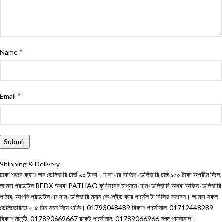
*
Name
*
Email
Shipping & Delivery
ঢাকা শহরে ক্যাশ অন ডেলিভারি চার্জ ৬০ টাকা। ঢাকা এর বাহিরে ডেলিভারি চার্জ ১৫০ টাকা অগ্রীম দিলে,
আমরা প্রডাক্টস REDX অথবা PATHAO কুরিয়ারের মাধ্যমে হোম ডেলিভারি অথবা অফিস ডেলিভারি
পাঠাব, আপনি প্রডাক্টস এর দাম ডেলিভারি ম্যান কে পেইড করে পার্সেল টা রিসিভ করবেন। আমরা সকল
ডেলিভেরিতে ২-৫ দিন সময় নিয়ে থাকি। 01793048489 বিকাশ পার্সোনাল, 01712448289
বিকাশ মার্চেন্ট, 017890669667 রকেট পার্সোনাল, 01789066966 নগদ পার্সোনাল।