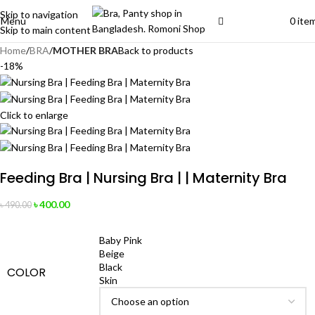
Skip to navigation
Menu
0
ite
Skip to main content
Home
BRA
MOTHER BRA
Back to products
-18%
Click to enlarge
Feeding Bra | Nursing Bra | | Maternity Bra
৳
400.00
৳
490.00
Baby Pink
Beige
Black
COLOR
Skin