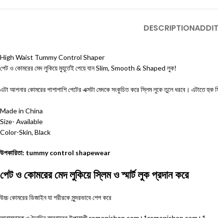
DESCRIPTION
ADDIT
High Waist Tummy Control Shaper
পেট ও কোমরের মেদ লুকিয়ে মুহূর্তেই পেয়ে যান Slim, Smooth & Shaped লুক!
এটা আপনার কোমরের পাশাপাশি পেটের এক্সটা মেদকে সংকুচিত করে স্লিম লুকে তুলে ধরবে। এটাতে হ
Made in China
Size- Available
Color-Skin, Black
উপকারিতা: tummy control shapewear
পেট ও কোমরের মেদ লুকিয়ে স্লিম ও স্মার্ট লুক প্রদান করে
উচ্চ কোমরের ডিজাইন যা শরীরকে সুন্দরভাবে শেপ করে
আরামদায়ক ও দৈনন্দিন ব্যবহারের উপযোগী
romonishop.com
+1
romonishop.com
+1