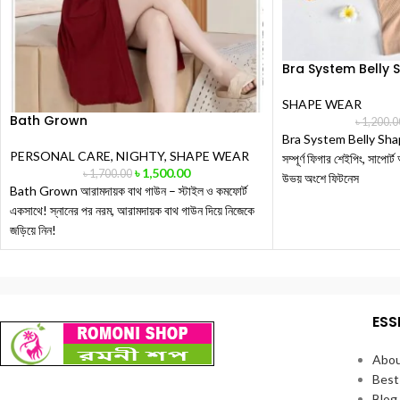
Bra System Belly 
SHAPE WEAR
Bath Grown
৳
1,200.0
Bra System Belly Shap
PERSONAL CARE
,
NIGHTY
,
SHAPE WEAR
সম্পূর্ণ ফিগার শেইপিং, সাপোর
৳
1,500.00
৳
1,700.00
উভয় অংশে ফিটনেস
Bath Grown আরামদায়ক বাথ গাউন – স্টাইল ও কমফোর্ট
একসাথে! স্নানের পর নরম, আরামদায়ক বাথ গাউন দিয়ে নিজেকে
জড়িয়ে নিন!
ESS
Abou
Best
Blog