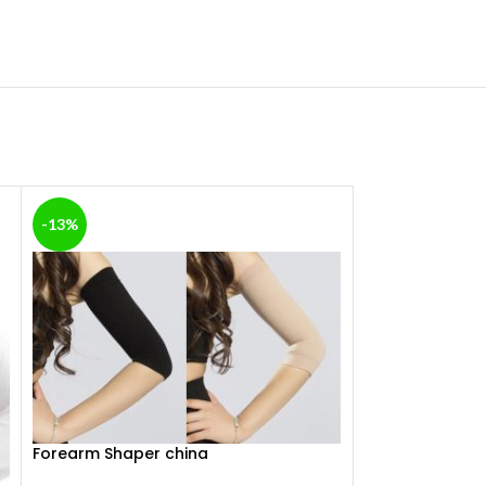
-13%
-26%
Forearm Shaper china