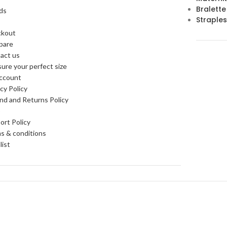
Bralette B
ds
Strapless 
ckout
pare
act us
ure your perfect size
ccount
cy Policy
nd and Returns Policy
p
ort Policy
s & conditions
list