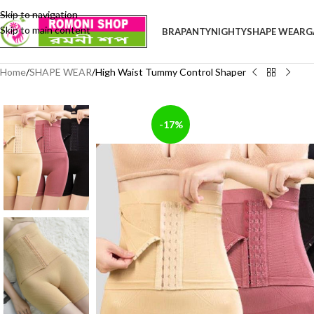
Skip to navigation
Skip to main content
BRA
PANTY
NIGHTY
SHAPE WEAR
G
Home
SHAPE WEAR
High Waist Tummy Control Shaper
-17%