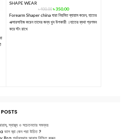
SHAPE WEAR
৳
350.00
৳
400.00
Forearm Shaper china যারা নিয়মিত ব্যায়াম করেন, হাতের
এক্সারসাইজ করেন তাদের জন্য খুব উপকারী ।হাতের ব্যথা প্রশমন
Instant Belly S
করে স্টং রাখে
shaper Panty
যা
SHAPE WEAR
ি
৳
1,35
Instant Belly Shaper
অসাধারণ সমাধান Inst
একটি পণ্য যা শরীরকে আক
 POSTS
: আরাম, স্বাস্থ্য ও সচেতনতার সমন্বয়
াল ব্রা কেন পরা উচিত ?
ra গর্ভাবস্থায় আরাম নিশ্চিত করুন