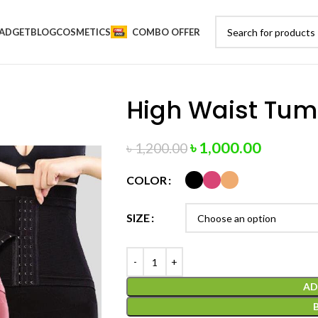
ADGET
BLOG
COSMETICS
COMBO OFFER
High Waist Tum
৳
1,000.00
৳
1,200.00
COLOR
SIZE
AD