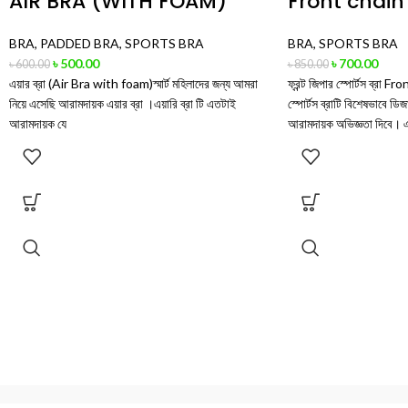
AIR BRA (WITH FOAM)
Front chain
BRA
,
PADDED BRA
,
SPORTS BRA
BRA
,
SPORTS BRA
৳
500.00
৳
700.00
৳
600.00
৳
850.00
এয়ার ব্রা (Air Bra with foam)স্মার্ট মহিলাদের জন্য আমরা
ফ্রন্ট জিপার স্পোর্টস ব্রা F
নিয়ে এসেছি আরামদায়ক এয়ার ব্রা ।এয়ারি ব্রা টি এতটাই
স্পোর্টস ব্রাটি বিশেষভাবে ড
আরামদায়ক যে
আরামদায়ক অভিজ্ঞতা দিবে। 