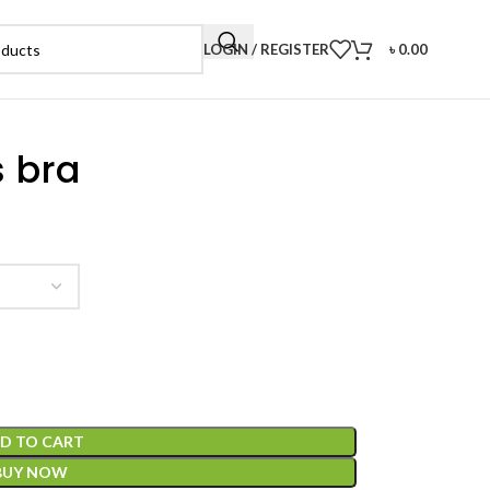
LOGIN / REGISTER
৳
0.00
 bra
D TO CART
BUY NOW