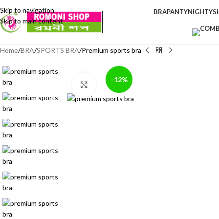
Skip to navigation
BRA
PANTY
NIGHTY
S
Skip to main content
Home
BRA
SPORTS BRA
Premium sports bra
-12%
Click to enlarge