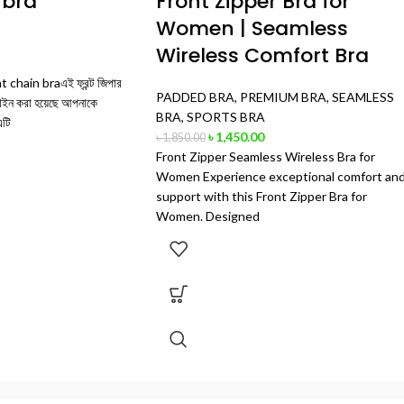
 bra
Front Zipper Bra for
Women | Seamless
Wireless Comfort Bra
ront chain braএই ফ্রন্ট জিপার
PADDED BRA
,
PREMIUM BRA
,
SEAMLESS
িজাইন করা হয়েছে আপনাকে
BRA
,
SPORTS BRA
এটি
৳
1,450.00
৳
1,850.00
Front Zipper Seamless Wireless Bra for
Women Experience exceptional comfort an
support with this Front Zipper Bra for
Women. Designed