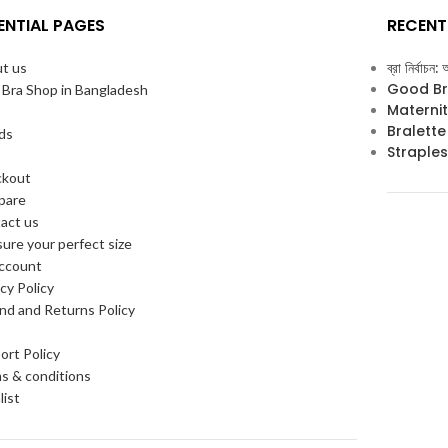
ENTIAL PAGES
RECENT
ব্রা নির্বাচন
t us
Good Bra ভ
 Bra Shop in Bangladesh
Maternity B
Bralette B
ds
Strapless 
ckout
pare
act us
ure your perfect size
ccount
cy Policy
nd and Returns Policy
p
ort Policy
s & conditions
list