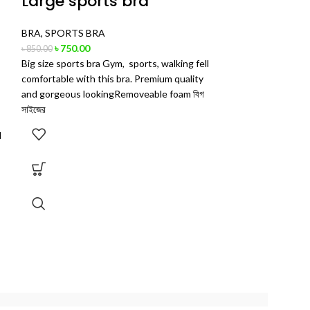
Large sports bra
BRA
,
SPORTS BRA
৳
750.00
৳
850.00
Big size sports bra Gym, sports, walking fell
comfortable with this bra. Premium quality
and gorgeous lookingRemoveable foam বিগ
সাইজের
d