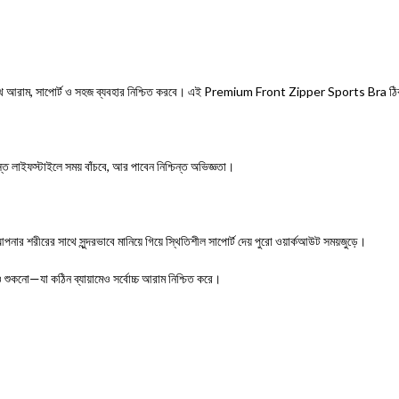
থে আরাম, সাপোর্ট ও সহজ
ব্যবহার
নিশ্চিত
করবে। এই
Premium Front Zipper Sports Bra
ঠি
লাইফস্টাইলে সময় বাঁচবে, আর পাবেন নিশ্চিন্ত অভিজ্ঞতা।
আপনার শরীরের সাথে সুন্দরভাবে
মানিয়ে
গিয়ে স্থিতিশীল সাপোর্ট দেয় পুরো ওয়ার্কআউট সময়জুড়ে।
ও শুকনো
—
যা কঠিন ব্যায়ামেও সর্বোচ্চ আরাম নিশ্চিত করে।