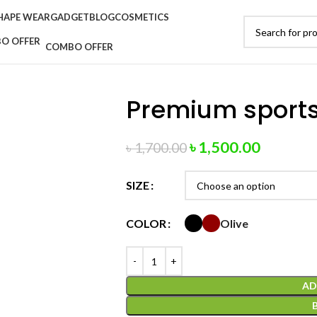
HAPE WEAR
GADGET
BLOG
COSMETICS
COMBO OFFER
Premium sports
৳
1,500.00
৳
1,700.00
SIZE
Olive
COLOR
AD