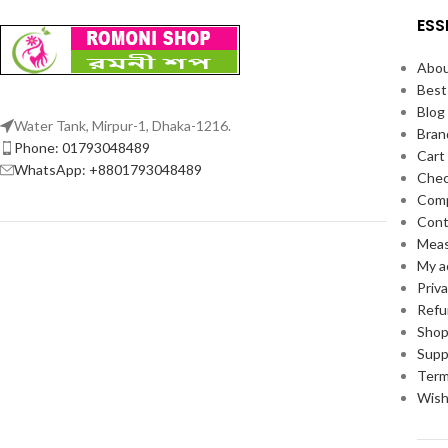
ESS
Abou
Best
Blog
Water Tank, Mirpur-1, Dhaka-1216.
Bran
Phone: 01793048489
Cart
WhatsApp: +8801793048489
Che
Com
Cont
Meas
My a
Priva
Refu
Sho
Supp
Term
Wish