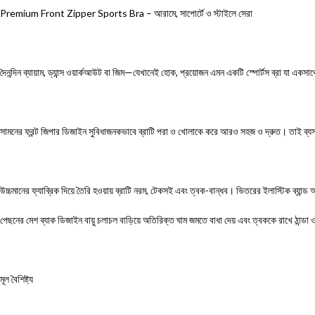
Premium Front Zipper Sports Bra
–
আরামে, সাপোর্টে ও স্টাইলে সেরা
দৈনন্দিন ব্যায়াম, ড্যান্স ওয়ার্কআউট বা জিম
—
যেখানেই হোক, প্রয়োজন এমন একটি স্পোর্টস ব্রা যা একসা
সামনের ফ্রন্ট জিপার ডিজাইন সুবিধাজনকভাবে
ব্রাটি
পরা ও খোলাকে করে আরও সহজ ও দ্রুত। তাই ব্যস্ত 
উচ্চমানের ফ্যাব্রিক দিয়ে তৈরি হওয়ায় ব্রাটি নরম, টেকসই এবং ত্বক-বান্ধব। ভিতরের ইলাস্টিক ব্যান্ড 
পেছনের মেশ ব্যাক ডিজাইন বায়ু চলাচল বাড়িয়ে অতিরিক্ত ঘাম জমতে বাধা দেয় এবং ত্বককে রাখে ঠান্ডা 
মূল বৈশিষ্ট্য