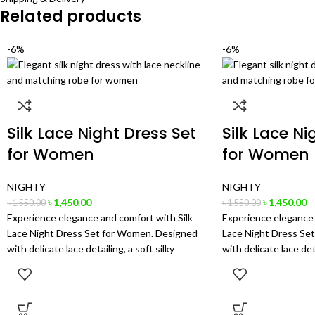
Related products
-6%
-6%
Silk Lace Night Dress Set
Silk Lace Ni
for Women
for Women
NIGHTY
NIGHTY
৳
1,450.00
৳
1,450.00
৳
1,550.00
৳
1,550.00
Experience elegance and comfort with Silk
Experience elegance 
Lace Night Dress Set for Women. Designed
Lace Night Dress Se
with delicate lace detailing, a soft silky
with delicate lace deta