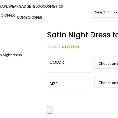
HAPE WEAR
GADGET
BLOG
COSMETICS
COMBO OFFER
Satin Night Dress 
৳
1,800.00
৳
2,000.00
COLOR
SIZE