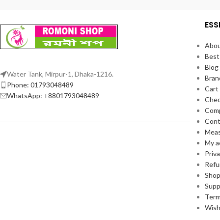
ESS
Abou
Best
Blog
Water Tank, Mirpur-1, Dhaka-1216.
Bran
Phone: 01793048489
Cart
WhatsApp: +8801793048489
Che
Com
Cont
Meas
My a
Priva
Refu
Sho
Supp
Term
Wish