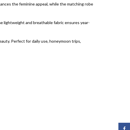
nhances the feminine appeal, while the matching robe
The lightweight and breathable fabric ensures year-
auty. Perfect for daily use, honeymoon trips,
Face