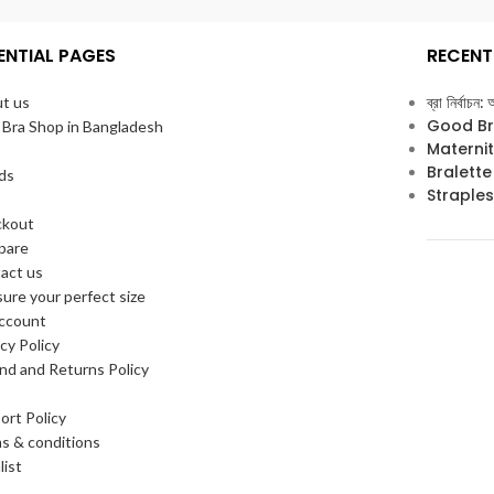
ENTIAL PAGES
RECENT
ব্রা নির্বাচন
t us
Good Bra ভ
 Bra Shop in Bangladesh
Maternity B
Bralette B
ds
Strapless 
ckout
pare
act us
ure your perfect size
ccount
cy Policy
nd and Returns Policy
p
ort Policy
s & conditions
list