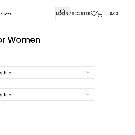
LOGIN / REGISTER
৳
0.00
for Women