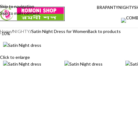
Skip to navigation
BRA
PANTY
NIGHTY
S
Skip to main content
Home
NIGHTY
Satin Night Dress for Women
Back to products
-10%
Click to enlarge