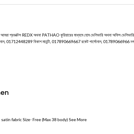
দিলে, আমরা প্রডাক্টস REDX অথবা PATHAO কুরিয়ারের মাধ্যমে হোম ডেলিভারি অথবা অফিস ডেলিভারি পা
োনাল, 01712448289 বিকাশ মার্চেন্ট, 017890669667 রকেট পার্সোনাল, 01789066966 নগদ
men
satin fabric Size- Free (Max 38 body) See More