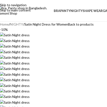
Skip to navigation
Skip to main content
BRA
PANTY
NIGHTY
SHAPE WEAR
G
Home
NIGHTY
Satin Night Dress for Women
Back to products
-10%