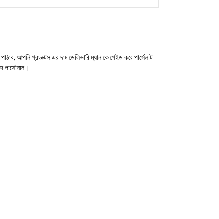
ঠাব, আপনি প্রডাক্টস এর দাম ডেলিভারি ম্যান কে পেইড করে পার্সেল টা
 পার্সোনাল।