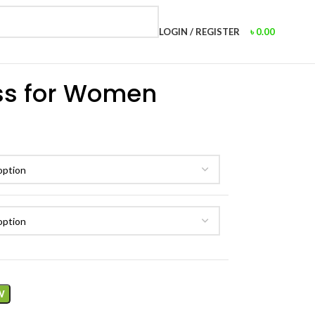
LOGIN / REGISTER
৳
0.00
ess for Women
W