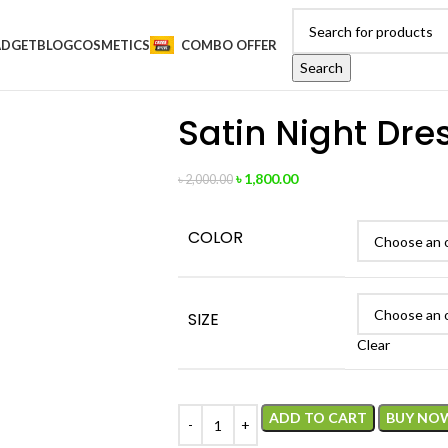
ADGET
BLOG
COSMETICS
COMBO OFFER
Search
Satin Night Dr
৳
1,800.00
৳
2,000.00
COLOR
SIZE
Clear
ADD TO CART
BUY NO