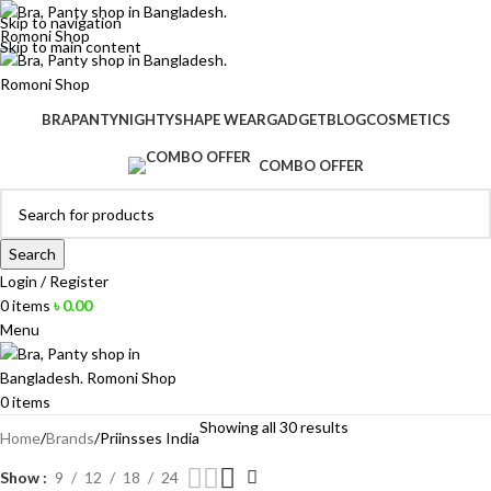
Skip to navigation
Skip to main content
BRA
PANTY
NIGHTY
SHAPE WEAR
GADGET
BLOG
COSMETICS
COMBO OFFER
Search
Login / Register
0
items
৳
0.00
Menu
0
items
Showing all 30 results
Home
Brands
Priinsses India
Show
9
12
18
24