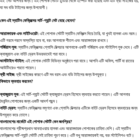
এই সেট আপনার জন্য। এই পোশাক সেটটি ইন্ডিয়া থেকে ইম্পোর্ট করা হয়েছে এবং এটি ফ্রী সাইজের হয়,
যা সব বডি টাইপের জন্য উপযোগী।
কেন এই স্যাটিন ফেব্রিক্সের সার্ট-প্যান্ট সেট বেছে নেবেন?
আরামদায়ক এবং লাইটওয়েট:
এই পোশাক সেটটি স্যাটিন ফেব্রিক্স দিয়ে তৈরি, যা খুবই হালকা এবং নরম।
এটি গরমে পরলে অস্বস্তি হবে না, বরং আপনাকে শীতল এবং আরামদায়ক রাখবে।
গর্জিয়াস লুক:
স্যাটিন ফেব্রিক্সের গ্লোসি টেক্সচার আপনাকে একটি গর্জিয়াস এবং স্টাইলিশ লুক দেবে। এটি
ক্যাজুয়াল এবং নাইট ড্রেস উভয়ভাবেই পরা যাবে।
ভার্সাটাইল স্টাইল:
এই পোশাক সেটটি বিভিন্ন অনুষ্ঠানে পরা যাবে। আপনি এটি অফিস, পার্টি বা রাতের
আউটিংয়েও পরতে পারেন।
ফ্রী সাইজ:
ফ্রী সাইজের কারণে এটি সব বয়স এবং বডি টাইপের জন্য উপযুক্ত।
কিভাবে ব্যবহার করবেন?
ক্যাজুয়াল লুক:
এই সার্ট-প্যান্ট সেটটি ক্যাজুয়াল ড্রেস হিসেবে ব্যবহার করতে পারেন। এটি আপনার
দৈনন্দিন পোশাকের জন্য একটি আদর্শ পছন্দ।
নাইট ড্রেস:
স্যাটিন ফেব্রিক্সের মসৃণতা এবং গ্লোসি টেক্সচার এটিকে নাইট ড্রেস হিসেবে ব্যবহারের জন্য
উপযুক্ত করে তোলে।
বাংলাদেশের মার্কেটে এই পোশাক সেটটি কেন জনপ্রিয়?
বাংলাদেশের গ্রীষ্মপ্রধান আবহাওয়ায় হালকা এবং আরামদায়ক পোশাকের চাহিদা বেশি। এই স্যাটিন
ফেব্রিক্সের সার্ট-প্যান্ট সেটটি সেই চাহিদা পূরণ করে। এটি শুধু আরামদায়কই নয়, বরং স্টাইলিশও বটে।