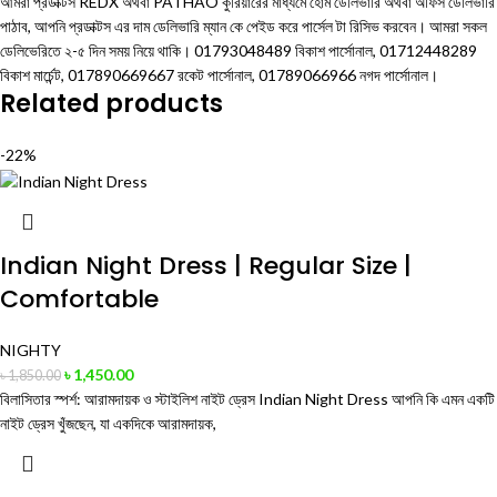
আমরা প্রডাক্টস REDX অথবা PATHAO কুরিয়ারের মাধ্যমে হোম ডেলিভারি অথবা অফিস ডেলিভারি
পাঠাব, আপনি প্রডাক্টস এর দাম ডেলিভারি ম্যান কে পেইড করে পার্সেল টা রিসিভ করবেন। আমরা সকল
ডেলিভেরিতে ২-৫ দিন সময় নিয়ে থাকি। 01793048489 বিকাশ পার্সোনাল, 01712448289
বিকাশ মার্চেন্ট, 017890669667 রকেট পার্সোনাল, 01789066966 নগদ পার্সোনাল।
Related products
-22%
Indian Night Dress | Regular Size |
Comfortable
NIGHTY
৳
1,450.00
৳
1,850.00
বিলাসিতার স্পর্শ: আরামদায়ক ও স্টাইলিশ নাইট ড্রেস Indian Night Dress আপনি কি এমন একটি
নাইট ড্রেস খুঁজছেন, যা একদিকে আরামদায়ক,