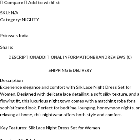
Compare
Add to wishlist
SKU:
N/A
Category:
NIGHTY
Priinsses India
Share:
DESCRIPTION
ADDITIONAL INFORMATION
BRAND
REVIEWS (0)
SHIPPING & DELIVERY
Description
Experience elegance and comfort with Silk Lace Night Dress Set for
Women. Designed with delicate lace detailing, a soft silky texture, and a
flowing fit, this luxurious nightgown comes with a matching robe for a
sophisticated look. Perfect for bedtime, lounging, honeymoon nights, or
relaxing at home, this nightwear offers both style and comfort.
Key Features: Silk Lace Night Dress Set for Women