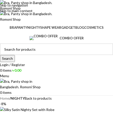
Skip to navigation
Skip to main content
BRA
PANTY
NIGHTY
SHAPE WEAR
GADGET
BLOG
COSMETICS
COMBO OFFER
Search
Login / Register
0
items
৳
0.00
Menu
0
items
Home
NIGHTY
Back to products
-8%